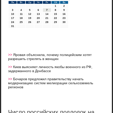
Пн
Вт
Ср
Чт
Пт
Сб
Вс
1
2
3
4
5
6
7
8
9
10
11
12
13
14
15
16
17
18
19
20
21
22
23
24
25
26
27
28
29
30
31
>>
Яровая объяснила, почему полицейским хотят
разрешить стрелять в женщин
>>
Киев выясняет личность якобы военного из РФ,
задержанного в Донбассе
>>
Бочаров предложил правительству начать
модернизацию систем мелиорации сельхозземель
регионов
Число российских подлодок на