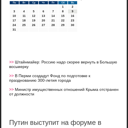
Пн
Вт
Ср
Чт
Пт
Сб
Вс
1
2
3
4
5
6
7
8
9
10
11
12
13
14
15
16
17
18
19
20
21
22
23
24
25
26
27
28
29
30
31
>>
Штайнмайер: Россию надо скорее вернуть в Большую
восьмерку
>>
В Перми создадут Фонд по подготовке к
празднованию 300-летия города
>>
Министр имущественных отношений Крыма отстранен
от должности
Путин выступит на форуме в