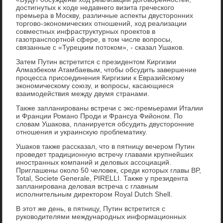
достигнутых к ходе недавнего визита греческого
премьера в Москву, различные аспекты двусторонних
торгово-экономических отношений, ход реализации
совместных инфраструктурных проектов в
газотранспортной сфере, в том числе вопросы,
связанные с «Турецким потоком», - сказал Ушаков.
Затем Путин встретится с президентом Киргизии
Алмазбеком Атамбаевым, чтобы обсудить завершение
процесса присоединения Киргизии к Евразийскому
экономическому союзу, и вопросы, касающиеся
взаимодействия между двумя странами.
Также запланированы встречи с экс-премьерами Италии
и Франции Романо Проди и Франсуа Фийоном. По
словам Ушакова, планируется обсудить двусторонние
отношения и украинскую проблематику.
Ушаков также рассказал, что в пятницу вечером Путин
проведет традиционную встречу главами крупнейших
иностранных компаний и деловых ассоциаций.
Приглашены около 50 человек, среди которых главы BP,
Total, Societe Generale, PIRELLI. Также у президента
запланирована деловая встреча с главным
исполнительным директором Royal Dutch Shell.
В этот же день, в пятницу, Путин встретится с
руководителями международных информационных