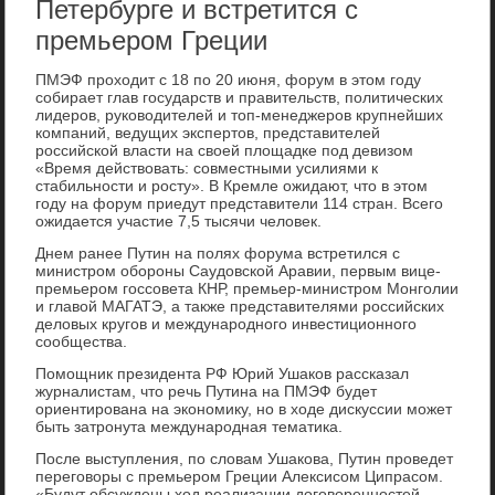
Петербурге и встретится с
премьером Греции
ПМЭФ проходит с 18 по 20 июня, форум в этом году
собирает глав государств и правительств, политических
лидеров, руководителей и топ-менеджеров крупнейших
компаний, ведущих экспертов, представителей
российской власти на своей площадке под девизом
«Время действовать: совместными усилиями к
стабильности и росту». В Кремле ожидают, что в этом
году на форум приедут представители 114 стран. Всего
ожидается участие 7,5 тысячи человек.
Днем ранее Путин на полях форума встретился с
министром обороны Саудовской Аравии, первым вице-
премьером госсовета КНР, премьер-министром Монголии
и главой МАГАТЭ, а также представителями российских
деловых кругов и международного инвестиционного
сообщества.
Помощник президента РФ Юрий Ушаков рассказал
журналистам, что речь Путина на ПМЭФ будет
ориентирована на экономику, но в ходе дискуссии может
быть затронута международная тематика.
После выступления, по словам Ушакова, Путин проведет
переговоры с премьером Греции Алексисом Ципрасом.
«Будут обсуждены ход реализации договоренностей,