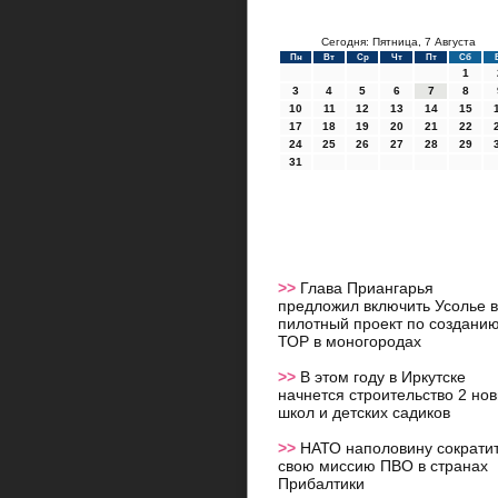
Сегодня: Пятница, 7 Августа
Пн
Вт
Ср
Чт
Пт
Сб
1
3
4
5
6
7
8
10
11
12
13
14
15
17
18
19
20
21
22
24
25
26
27
28
29
31
>>
Глава Приангарья
предложил включить Усолье в
пилотный проект по создани
ТОР в моногородах
>>
В этом году в Иркутске
начнется строительство 2 но
школ и детских садиков
>>
НАТО наполовину сократи
свою миссию ПВО в странах
Прибалтики