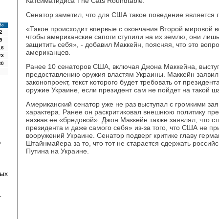
Катсиматидиса The Cats Roundtable.
Сенатор заметил, что для США такое поведение является
Вс
«Такое происходит впервые с окончания Второй мировой в
2
чтобы американские сапоги ступили на их землю, они лишь
9
защитить себя», - добавил Маккейн, поясняя, что это вопр
16
американцев.
23
30
Ранее 10 сенаторов США, включая Джона Маккейна, высту
предоставлению оружия властям Украины. Маккейн заявил, 
законопроект, текст которого будет требовать от президен
оружие Украине, если президент сам не пойдет на такой ша
Американский сенатор уже не раз выступал с громкими за
характера. Ранее он раскритиковал внешнюю политику п
назвав ее «бредовой». Джон Маккейн также заявлял, что ст
президента и даже самого себя» из-за того, что США не п
вооружений Украине. Сенатор подверг критике главу герм
ю
Штайнмайера за то, что тот не старается сдержать россий
Путина на Украине.
вых
т