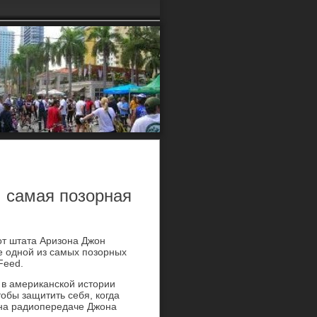
: самая позорная
от штата Аризона Джон
е одной из самых позорных
Feed.
в в американской истории
обы защитить себя, когда
 на радиопередаче Джона