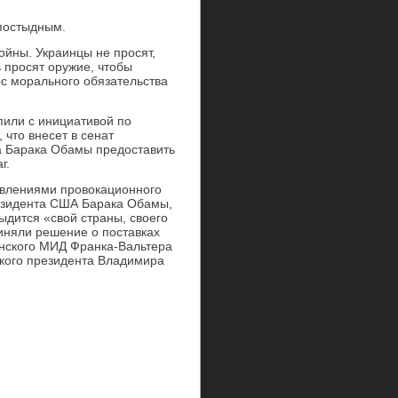
 постыдным.
ойны. Украинцы не просят,
 просят оружие, чтобы
ос морального обязательства
пили с инициативой по
что внесет в сенат
та Барака Обамы предоставить
г.
явлениями провокационного
резидента США Барака Обамы,
ыдится «свой страны, своего
риняли решение о поставках
анского МИД Франка-Вальтера
ского президента Владимира