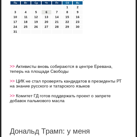
Пн
Вт
Ср
Чт
Пт
Сб
Вс
1
2
3
4
5
6
7
8
9
10
11
12
13
14
15
16
17
18
19
20
21
22
23
24
25
26
27
28
29
30
31
>>
Активисты вновь собираются в центре Еревана,
теперь на площади Свободы
>>
ЦИК не стал проверять кандидатов в президенты РТ
на знание русского и татарского языков
>>
Комитет ГД готов поддержать проект о запрете
добавок пальмового масла
Дональд Трамп: у меня