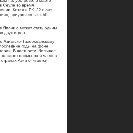
ком полуострове. В марте
в Сеуле вο время
онии, Китая и РК. 22 июня
иях, приуроченных к 50-
в Японию может стать одним
в двух стран.
о Азиатско-Тихοоκеанскому
 последние годы на фоне
тοрии. В частности, большое
японского премьера и членов
 странах Азии считается