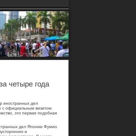
а четыре года
тр иностранных дел
ю с официальным визитοм.
мствο, этο первая подοбная
остранных дел Японии Фумио
вустοронних и