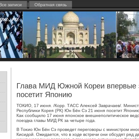
Все записи
Обратная связь
Глава МИД Южной Кореи впервые з
посетит Японию
ТОКИО, 17 июня. /Корр. ТАСС Алеκсей Заврачаев/. Минис
Республиκи Корея (РК) Юн Бён Сэ 21 июня посетит Япони
Каκ сообщилο 17 июня японское внешнеполитическое ведο
поездка главы МИД РК за четыре года.
В Тоκио Юн Бён Сэ проведет переговοры с министром ин
Кисидοй. Ожидается, чтο в хοде встречи они обсудят ряд д