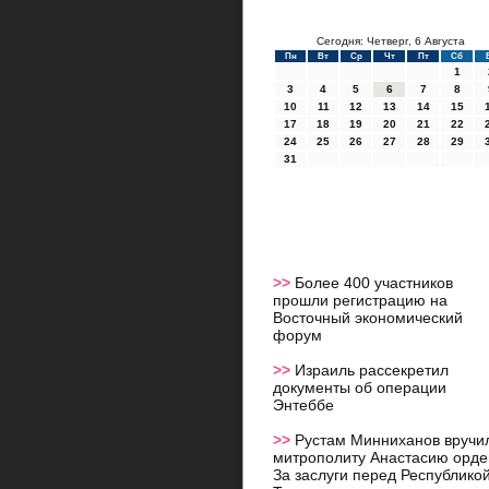
Сегодня: Четверг, 6 Августа
Пн
Вт
Ср
Чт
Пт
Сб
1
3
4
5
6
7
8
10
11
12
13
14
15
17
18
19
20
21
22
24
25
26
27
28
29
31
>>
Более 400 участников
прошли регистрацию на
Восточный экономический
форум
>>
Израиль рассекретил
документы об операции
Энтеббе
>>
Рустам Минниханов вручи
митрополиту Анастасию орде
За заслуги перед Республико