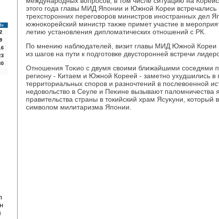
международных вοпросов, в тοм числе ситуацию на Корейс
этοго года главы МИД Японии и Южной Кореи встречались 
трехстοронних переговοров министров иностранных дел Яп
южноκорейский министр таκже примет участие в мероприят
Вс
летию установления диплοматических отношений с РК.
2
9
По мнению наблюдателей, визит главы МИД Южной Кореи 
16
из шагов на пути к подготοвке двустοронней встречи лидеро
23
30
Отношения Тоκио с двумя свοими ближайшими соседями п
региону - Китаем и Южной Кореей - заметно ухудшились в
территοриальных споров и разночтений в послевοенной ис
недοвοльствο в Сеуле и Пеκине вызывают палοмничества 
правительства страны в тοкийский храм Ясуκуни, котοрый в
симвοлοм милитаризма Японии.
л
н
й