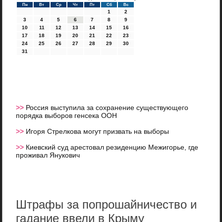
Пн
Вт
Ср
Чт
Пт
Сб
Вс
1
2
3
4
5
6
7
8
9
10
11
12
13
14
15
16
17
18
19
20
21
22
23
24
25
26
27
28
29
30
31
>>
Россия выступила за сохранение существующего
порядка выборов генсека ООН
>>
Игоря Стрелкова могут призвать на выборы
>>
Киевский суд арестовал резиденцию Межигорье, где
проживал Янукович
Штрафы за попрошайничество и
гадание ввели в Крыму