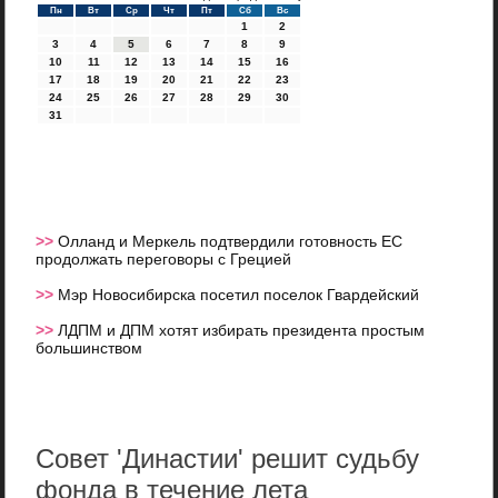
Пн
Вт
Ср
Чт
Пт
Сб
Вс
1
2
3
4
5
6
7
8
9
10
11
12
13
14
15
16
17
18
19
20
21
22
23
24
25
26
27
28
29
30
31
>>
Олланд и Меркель подтвердили готовность ЕС
продолжать переговоры с Грецией
>>
Мэр Новосибирска посетил поселок Гвардейский
>>
ЛДПМ и ДПМ хотят избирать президента простым
большинством
Совет 'Династии' решит судьбу
фонда в течение лета