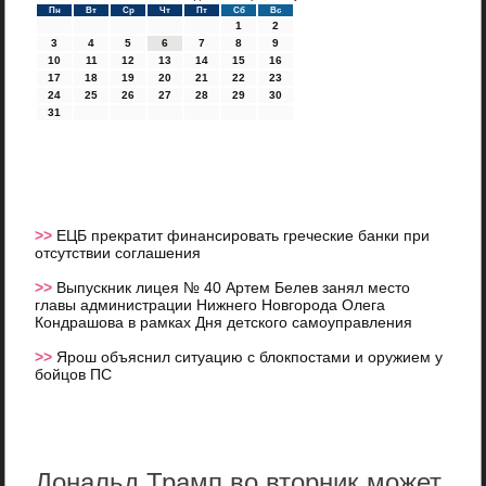
Пн
Вт
Ср
Чт
Пт
Сб
Вс
1
2
3
4
5
6
7
8
9
10
11
12
13
14
15
16
17
18
19
20
21
22
23
24
25
26
27
28
29
30
31
>>
ЕЦБ прекратит финансировать греческие банки при
отсутствии соглашения
>>
Выпускник лицея № 40 Артем Белев занял место
главы администрации Нижнего Новгорода Олега
Кондрашова в рамках Дня детского самоуправления
>>
Ярош объяснил ситуацию с блокпостами и оружием у
бойцов ПС
Дональд Трамп во вторник может