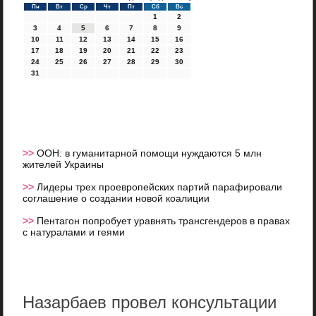
Пн
Вт
Ср
Чт
Пт
Сб
Вс
1
2
3
4
5
6
7
8
9
10
11
12
13
14
15
16
17
18
19
20
21
22
23
24
25
26
27
28
29
30
31
>>
ООН: в гуманитарной помощи нуждаются 5 млн
жителей Украины
>>
Лидеры трех проевропейских партий парафировали
соглашение о создании новой коалиции
>>
Пентагон попробует уравнять трансгендеров в правах
с натуралами и геями
Назарбаев провел консультации